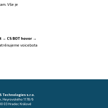
kam. Vše je
t
→
CS BOT hovor
→
 Natrénujeme voicebota
S Technologies s.r.o.
k. Heyrovského 1178/6
00 03 Hradec Králové