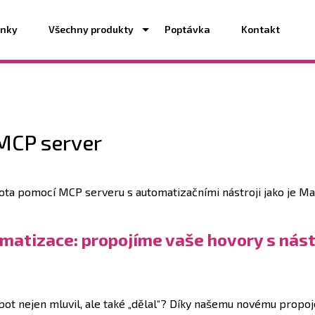
ánky
Všechny produkty
Poptávka
Kontakt
MCP server
ota pomocí MCP serveru s automatizačními nástroji jako je Ma
matizace: propojíme vaše hovory s nástr
ebot nejen mluvil, ale také „dělal“? Díky našemu novému propo