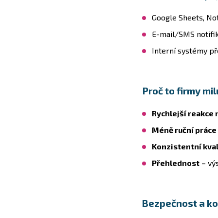
Google Sheets, Not
E-mail/SMS notifik
Interní systémy př
Proč to firmy mil
Rychlejší reakce
Méně ruční práce
Konzistentní kval
Přehlednost
– výs
Bezpečnost a ko