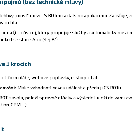
ní pojmů (bez technické mluvy)
ehlivý „most“ mezi CS BOTem a dalšími aplikacemi. Zajišťuje, ž
ají data.
gromat)
– nástroj, který propojuje služby a automaticky mezi n
pokud se stane A, udělej B“).
ve 3 krocích
ok formuláře, webové poptávky, e-shop, chat…
cování:
Make vyhodnotí novou událost a předá ji CS BOTu.
BOT zavolá, položí správné otázky a výsledek uloží do vámi z
otion, CRM…).
it