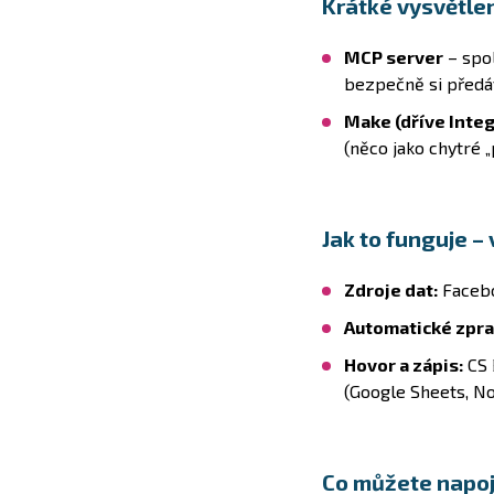
Krátké vysvětle
MCP server
– spol
bezpečně si předáv
Make (dříve Inte
(něco jako chytré „
Jak to funguje – 
Zdroje dat:
Facebo
Automatické zpra
Hovor a zápis:
CS 
(Google Sheets, N
Co můžete napoj