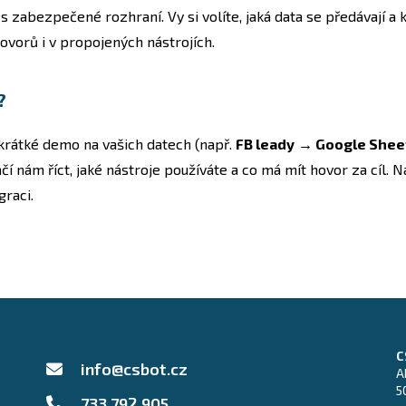
s zabezpečené rozhraní. Vy si volíte, jaká data se předávají a 
ovorů i v propojených nástrojích.
?
krátké demo na vašich datech (např.
FB leady
→
Google Shee
tačí nám říct, jaké nástroje používáte a co má mít hovor za cíl.
graci.
C
info@csbot.cz
A
5
733 792 905