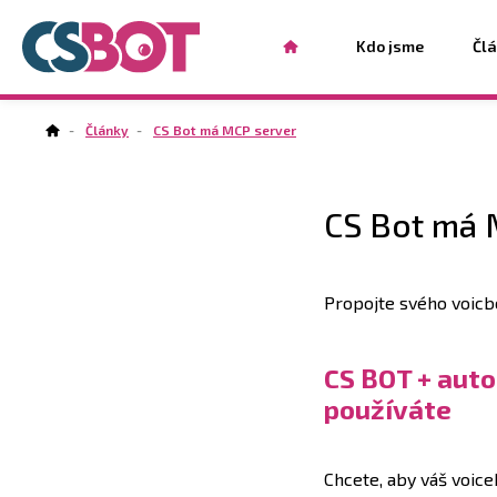
Kdo jsme
Čl
Články
CS Bot má MCP server
CS Bot má 
Propojte svého voicb
CS BOT + auto
používáte
Chcete, aby váš voic